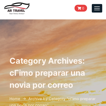
0
Togg
navi
Category Archives:
cГіmo preparar una
novia por correo
Home
→
Archive by Category "cГіmo preparar
una novia por correo
"