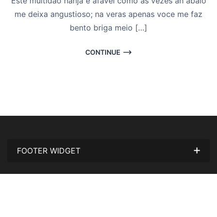
Este multidao nanja e afavel como as vezes an abalo
me deixa angustioso; na veras apenas voce me faz
bento briga meio […]
CONTINUE
FOOTER WIDGET
© 2022 AR Travel Ltd. All Right Reserved.