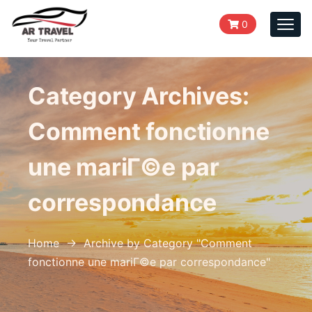
0
Togg
navi
Category Archives:
Comment fonctionne
une mariГ©e par
correspondance
Home
→
Archive by Category "Comment
fonctionne une mariГ©e par correspondance
"