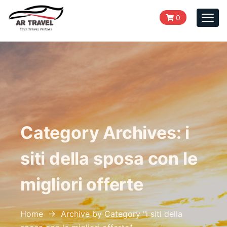
0
Togg
navi
Category Archives:
i
siti della sposa con le
migliori offerte
Home
→
Archive by Category "i siti della