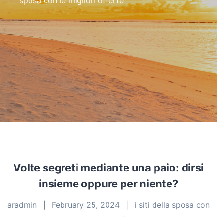
sposa con le migliori offerte
"
Volte segreti mediante una paio: dirsi
insieme oppure per niente?
aradmin
|
February 25, 2024
|
i siti della sposa con